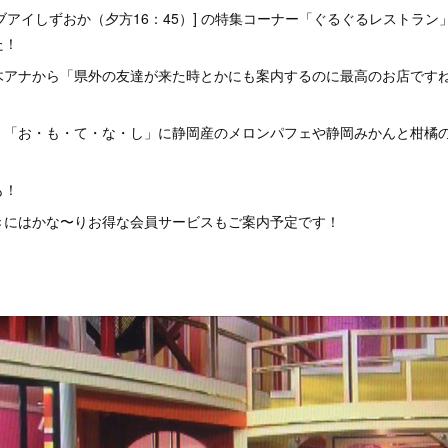
イブアイしずおか（夕方16：45）] の特集コーナー「ぐるぐるレストラ
た！
木アナから「県外の友達が来た時とかにも案内するのに最高のお店です
！「お・も・て・な・し」に静岡産のメロンパフェや静岡みかんと柑橘
も！
きにはかな〜りお得な会員サービスもご案内予定です！
！