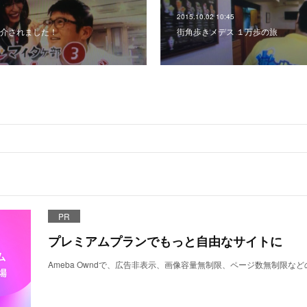
2015.10.02 10:45
介されました！
街角歩きメデス １万歩の旅
PR
プレミアムプランでもっと自由なサイトに
Ameba Owndで、広告非表示、画像容量無制限、ページ数無制限な