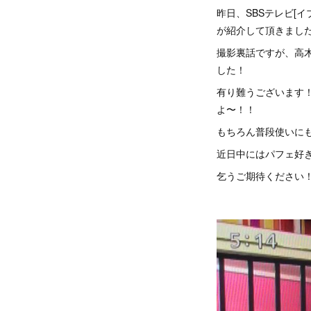
昨日、SBSテレビ[
が紹介して頂きまし
撮影裏話ですが、高
した！
有り難うございます
よ〜！！
もちろん普段使いに
近日中にはパフェ好
乞うご期待ください