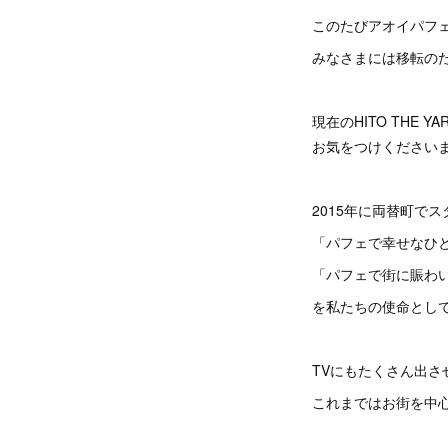
このたびアオイパフ
みなさまには移転の
現在のHITO THE 
お気をつけください
2015年に両替町で
「パフェで幸せなひ
「パフェで街に賑わ
を私たちの使命とし
TVにもたくさん出
これまではお街を中