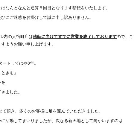
ェはなんとなんと通算５回目となります移転をいたします。
たびにご迷惑をお掛けして誠に申し訳ありません。
YARD内の人宿町店は
移転に向けてすでに営業を終了しております
ので、こ
ますようお願い申し上げます。
スタートしてはや8年。
とときを」
いを」
てきました。
させて頂き、多くのお客様に足を運んでいただきました。
心に活動してまいりましたが、次なる新天地として向かいますのは